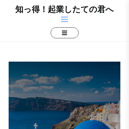
Skip
知っ得！起業したての君へ
to
the
content