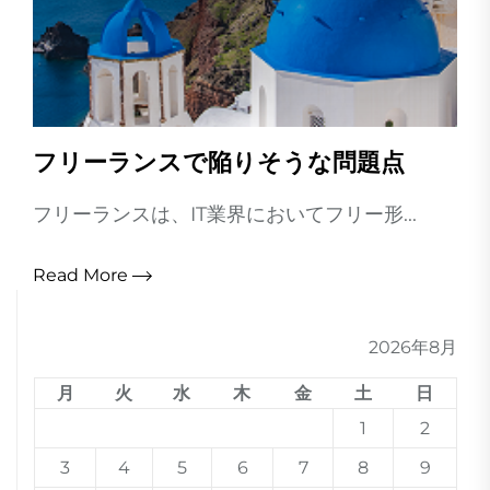
フリーランスで陥りそうな問題点
フリーランスは、IT業界においてフリー形...
Read More
2026年8月
月
火
水
木
金
土
日
1
2
3
4
5
6
7
8
9